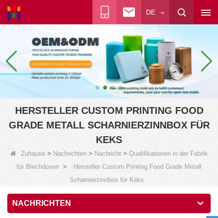
DE
HERSTELLER CUSTOM PRINTING FOOD
GRADE METALL SCHARNIERZINNBOX FÜR
KEKS
>
>
>
Zuhause
Nachrichten
Nachricht
Qualifikationen in der Fabrik
>
für Blechdosen
Hersteller Custom Printing Food Grade Metall
Scharnierzinnbox für Keks
NACHRICHTEN