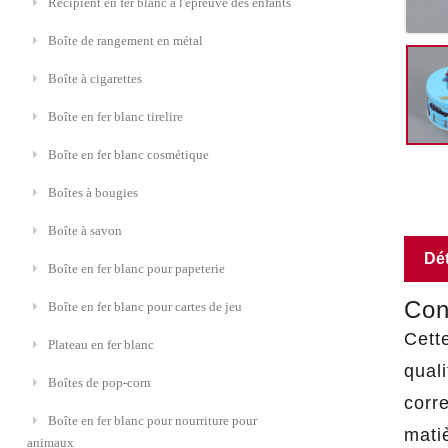
Récipient en fer blanc à l'épreuve des enfants
Boîte de rangement en métal
Boîte à cigarettes
Boîte en fer blanc tirelire
Boîte en fer blanc cosmétique
Boîtes à bougies
Boîte à savon
Dét
Boîte en fer blanc pour papeterie
Con
Boîte en fer blanc pour cartes de jeu
Cett
Plateau en fer blanc
quali
Boîtes de pop-corn
corr
Boîte en fer blanc pour nourriture pour
mati
animaux