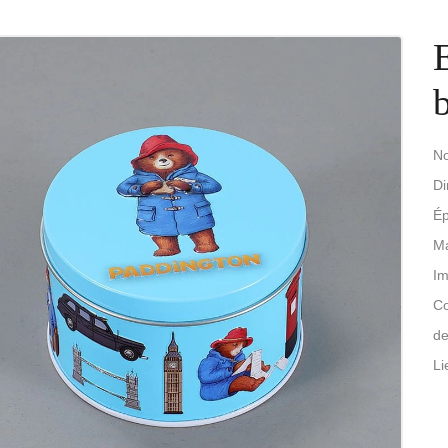
No
D
Ép
Ma
Im
Co
de
Li