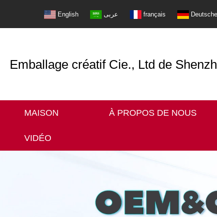
English
عربى
français
Deutsch
Emballage créatif Cie., Ltd de Shenz
MAISON
À PROPOS DE NOUS
VIDÉO