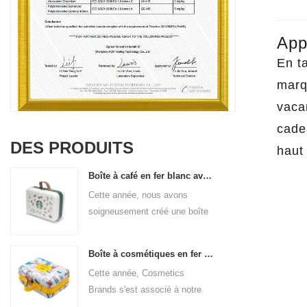
App
En t
marq
vacan
cadea
DES PRODUITS
haut
Boîte à café en fer blanc avec poignée
Cette année, nous avons
soigneusement créé une boîte
à café avec poignée en cuir PU
pour la marque de café. La
Boîte à cosmétiques en fer blanc avec poignée
taille est de 185x136x85mm. Il
Cette année, Cosmetics
est fabriqué en fer blanc de
Brands s'est associé à notre
qualité alimentaire et
fabricant professionnel de