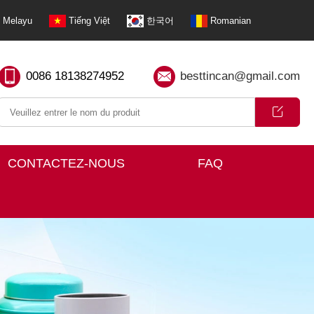
Melayu
Tiếng Việt
한국어
Romanian
0086 18138274952
besttincan@gmail.com
CONTACTEZ-NOUS
FAQ