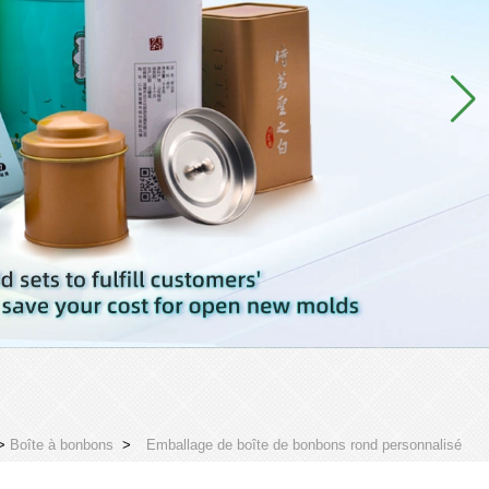
>
Boîte à bonbons
>
Emballage de boîte de bonbons rond personnalisé