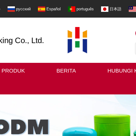
e
русский
Español
português
日本語
ng Co., Ltd.
PRODUK
BERITA
HUBUNGI 