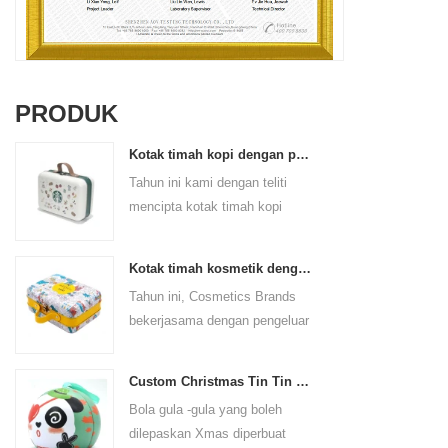
PRODUK
Kotak timah kopi dengan pemegang
Tahun ini kami dengan teliti
mencipta kotak timah kopi
pemegang kulit PU untuk
jenama kopi. Saiznya ialah
Kotak timah kosmetik dengan pemegang
185x136x85mm. Ia diperbuat
Tahun ini, Cosmetics Brands
daripada plat tin gred makanan
bekerjasama dengan pengeluar
dan ketebalan bahan ialah
kotak timah profesional kami
0.23mm.
untuk mencipta kotak timah
Custom Christmas Tin Tin Round Ornaments Tin Ball
kosmetik dengan pemegang
Bola gula -gula yang boleh
yang menggabungkan
dilepaskan Xmas diperbuat
kecantikan dan kepraktisan. Ini