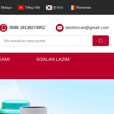
Melayu
Tiếng Việt
한국어
Romanian
0086 18138274952
besttincan@gmail.com
KAMI
SOALAN LAZIM