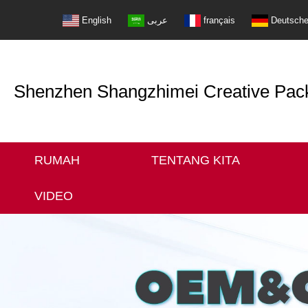
English
عربى
français
Deutsch
Shenzhen Shangzhimei Creative Packi
RUMAH
TENTANG KITA
VIDEO