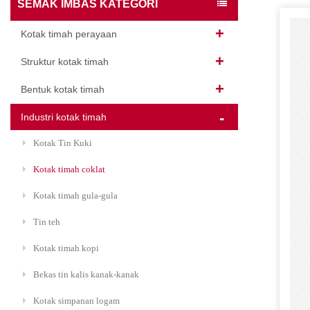
SEMAK IMBAS KATEGORI
Kotak timah perayaan
Struktur kotak timah
Bentuk kotak timah
Industri kotak timah
Kotak Tin Kuki
Kotak timah coklat
Kotak timah gula-gula
Tin teh
Kotak timah kopi
Bekas tin kalis kanak-kanak
Kotak simpanan logam