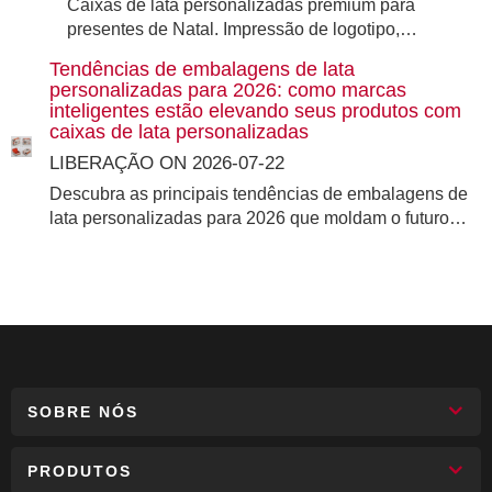
Caixas de lata personalizadas premium para
presentes de Natal. Impressão de logotipo,
designs festivos e segurança de qualidade
Tendências de embalagens de lata
alimentar. Fornecimento confiável direto da fábrica
personalizadas para 2026: como marcas
para marcas globais.
inteligentes estão elevando seus produtos com
caixas de lata personalizadas
LIBERAÇÃO ON 2026-07-22
Descubra as principais tendências de embalagens de
lata personalizadas para 2026 que moldam o futuro
das embalagens premium. Desde materiais
sustentáveis ​​e design minimalista até embalagens
inteligentes e latas reutilizáveis, saiba como as caixas
de lata personalizadas podem elevar a sua marca e
satisfazer a crescente procura dos consumidores por
soluções de embalagens ecológicas e de alta
qualidade.
SOBRE NÓS
PRODUTOS