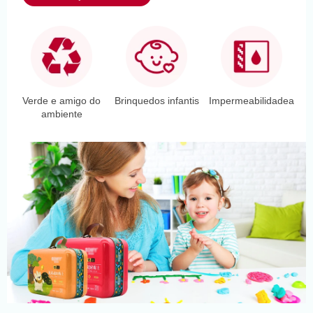
de embalagem ideal para
marcas de chocolate de
ponta, mercados de
presentes e indústrias de
panificação.
Verde e amigo do
Brinquedos infantis
Impermeabilidadea
ambiente