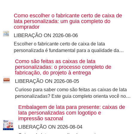
Como escolher o fabricante certo de caixa de
lata personalizada: um guia completo do
comprador
LIBERAÇÃO ON 2026-08-06
Escolher o fabricante certo de caixa de lata
personalizada é fundamental para a qualidade da
embalagem, o custo e o prazo de entrega. Este guia
Como são feitas as caixas de lata
do comprador cobre tudo que você precisa avaliar –
personalizadas: o processo completo de
MOQ, certificações, recursos de impressão,
fabricação, do projeto à entrega
amostragem e muito mais – para que você possa
LIBERAÇÃO ON 2026-08-05
fazer parceria com um fornecedor de caixas de lata
Curioso para saber como são feitas as caixas de lata
em que você pode confiar.
personalizadas? Este guia completo orienta você no
processo de fabricação de caixas de lata - desde o
Embalagem de lata para presente: caixas de
design e ferramentas até a impressão, acabamento e
lata personalizadas com logotipo e
controle de qualidade - e explica o que esperar ao
impressão sazonal
trabalhar com um fabricante profissional de caixas de
LIBERAÇÃO ON 2026-08-04
lata.