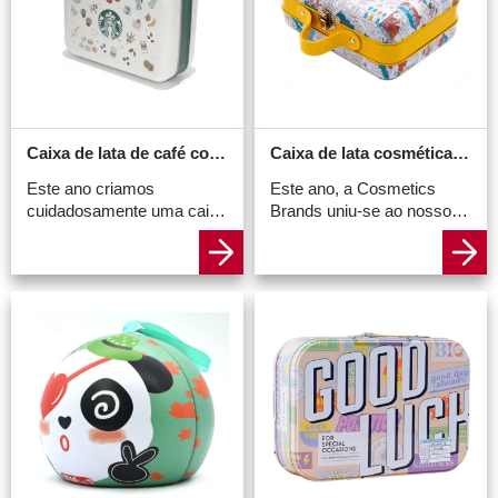
Caixa de lata de café com alça
Caixa de lata cosmética com alça
Este ano criamos
Este ano, a Cosmetics
cuidadosamente uma caixa
Brands uniu-se ao nosso
de lata de café com alça de
fabricante profissional de
couro PU para a marca de
latas para criar uma caixa
café. O tamanho é
de cosméticos com alça
185x136x85mm. É feito de
que combina beleza e
folha de flandres de
praticidade. Este não é
qualidade alimentar e a
apenas um recipiente para
espessura do material é de
coisas bonitas, mas
0,23 mm.
também uma ode a uma
atitude refinada perante a
vida.