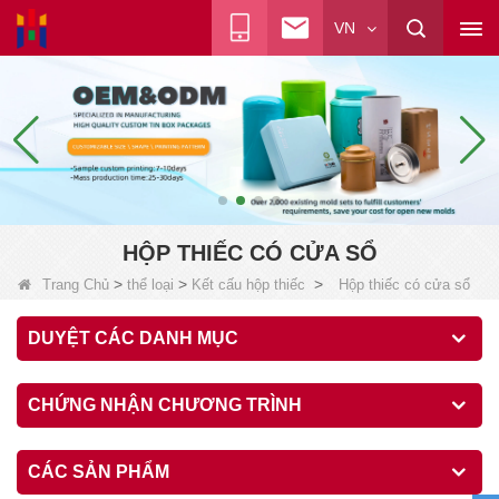
VN
HỘP THIẾC CÓ CỬA SỔ
>
>
>
Trang Chủ
thể loại
Kết cấu hộp thiếc
Hộp thiếc có cửa sổ
DUYỆT CÁC DANH MỤC
CHỨNG NHẬN CHƯƠNG TRÌNH
CÁC SẢN PHẨM