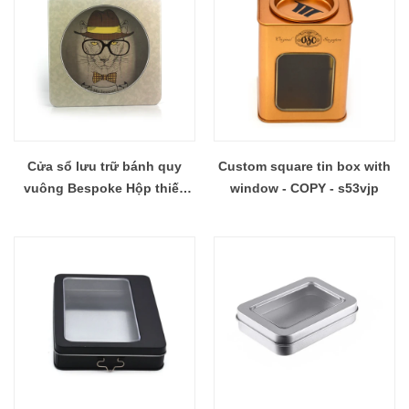
Cửa sổ lưu trữ bánh quy
Custom square tin box with
vuông Bespoke Hộp thiếc
window - COPY - s53vjp
Kẹo quà tặng Hộp kim loại