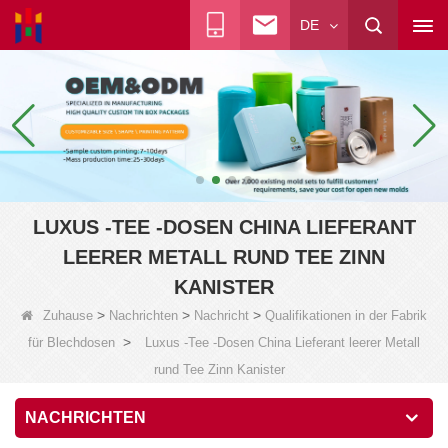
DE
LUXUS -TEE -DOSEN CHINA LIEFERANT
LEERER METALL RUND TEE ZINN
KANISTER
>
>
>
Zuhause
Nachrichten
Nachricht
Qualifikationen in der Fabrik
>
für Blechdosen
Luxus -Tee -Dosen China Lieferant leerer Metall
rund Tee Zinn Kanister
NACHRICHTEN