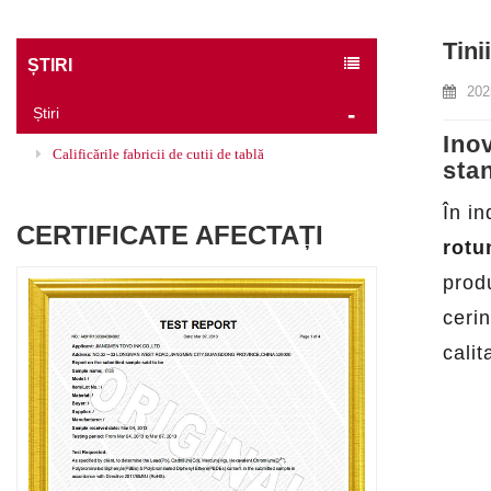
Tini
ȘTIRI
202
Știri
Inov
Calificările fabricii de cutii de tablă
sta
În i
CERTIFICATE AFECTAȚI
rotu
prod
cerin
calit