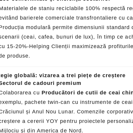
Materialele de staniu reciclabile 100% respectă 
evitând barierele comerciale transfrontaliere cu ca
Producția modulară permite dimensiunii standard
scenarii (ceai, cafea, bunuri de lux), în timp ce ac
cu 15-20%-Helping Clienții maximizează profiturile
de produse.
tegie globală: vizarea a trei piețe de creștere
Tendințe de ambalare personalizată în 2026: cum mărcile inteligente își ridică produsele cu cutii personalizate de tablă
Sectorul de cadouri premium
2026-07-22 11:16:06
2026-07-09 09:35:30
Colaborarea cu
Producători de cutii de ceai ch
 cele mai importante tendințe de
Cutii de tablă imprimate person
exemplu, pachete twin-can cu instrumente de ceai 
 personalizate din 2026 care
calitate industrială pentru șuruburi,
Crăciunul și Anul Nou Lunar. Comenzile corpora
itorul ambalajelor premium. De la
mici. Durabil, rezistent la rugină
creștere a cererii YOY pentru proiectele personal
durabile și design minimalist la
pentru logo. Aveți încredere într-
Mijlociu și din America de Nord.