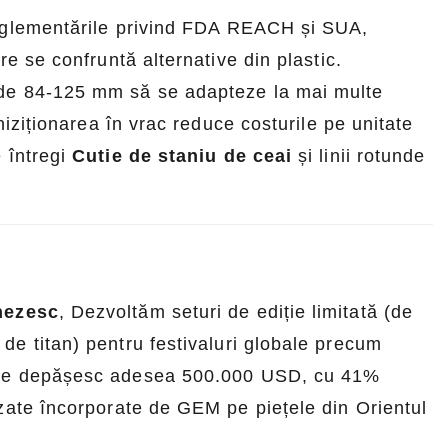
reglementările privind FDA REACH și SUA,
re se confruntă alternative din plastic.
 de 84-125 mm să se adapteze la mai multe
hiziționarea în vrac reduce costurile pe unitate
 întregi
Cutie de staniu de ceai
și linii rotunde
Cutii de tablă imprimate personalizate pentru feronerie mică – rezistență industrială
Ambalaj personalizat din tablă pentru cafea și ceai - ermetic și marcabil
2026-07-08 10:24:14
inezesc
, Dezvoltăm seturi de ediție limitată (de
alizate de
Ambalaj personalizat premium pentru cafea și
de titan) pentru festivaluri globale precum
 cuie și piese
ceai. Sigiliu etanș, rezistent la umiditate și
tive depășesc adesea 500.000 USD, cu 41%
 și pregătit
complet marcabil. Colaborați cu o fabrică de
izate încorporate de GEM pe piețele din Orientul
o fabrică de
cutii de tablă de încredere pentru produse