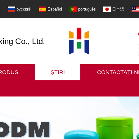
e
русский
Español
português
日本語
ng Co., Ltd.
RODUS
ȘTIRI
CONTACTAŢI-N