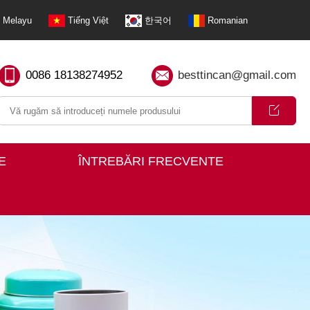
Melayu
Tiếng Việt
한국어
Romanian
0086 18138274952
besttincan@gmail.com
E
ÎNTREBĂRI FRECVENTE