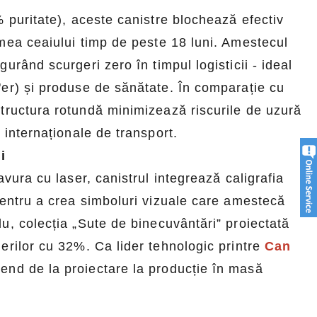
% puritate), aceste canistre blochează efectiv
mea ceaiului timp de peste 18 luni. Amestecul
urând scurgeri zero în timpul logisticii - ideal
"er) și produse de sănătate. În comparație cu
tructura rotundă minimizează riscurile de uzură
 internaționale de transport.
i
avura cu laser, canistrul integrează caligrafia
pentru a crea simboluri vizuale care amestecă
u, colecția „Sute de binecuvântări” proiectată
erilor cu 32%. Ca lider tehnologic printre
Can
o-end de la proiectare la producție în masă