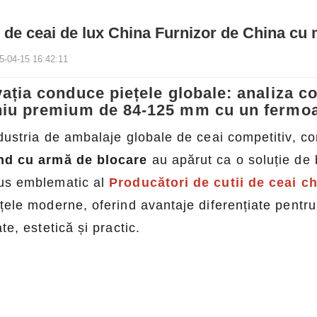
i de ceai de lux China Furnizor de China cu 
5-04-15 16:42:11
ația conduce piețele globale: analiza co
niu premium de 84-125 mm cu un fermoa
ndustria de ambalaje globale de ceai competitiv, co
nd cu armă de blocare
au apărut ca o soluție de 
us emblematic al
Producători de cutii de ceai c
țele moderne, oferind avantaje diferențiate pentru a
ate, estetică și practic.