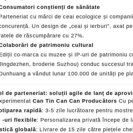
igente și cutii reutilizabile, aflați
cutii de tablă lider pentru comenz
Consumatori conștienți de sănătate
ersonalizate de tablă vă pot ridica
Parteneriat cu mărci de ceai ecologice și companii
t satisface cererea crescândă a
concurență. Un design de „ceai și ierburi”, axat pe
ilor pentru soluții de ambalare
ratele de răscumpărare cu 27%.
gice și de înaltă calitate.
Colaborări de patrimoniu cultural
Ediții co-marca cu muzee și IP-uri de patrimoniu cu
Jingdezhen, broderie Suzhou) conduc succesul tran
Dunhuang a vândut lunar 100.000 de unități pe p
l de parteneriat: soluții agile de lanț de aprov
xperimentat
Can Tin Can Can Producătors
Cu pe
otiparea rapidă
: 3-5 zile lucrătoare pentru mostre
-uri flexibile
: Personalizarea privată începe de l
stică globală
: Livrare de 15 zile către piețele ch