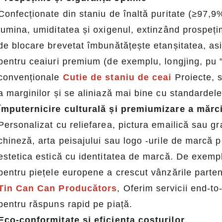
Confecționate din staniu de înaltă puritate (≥97,9
lumina, umiditatea și oxigenul, extinzând prospeți
de blocare brevetat îmbunătățește etanșitatea, asig
pentru ceaiuri premium (de exemplu, longjing, pu 
convenționale
Cutie de staniu de ceai
Proiecte, s
a marginilor și se aliniază mai bine cu standardele
Împuternicire culturală și premiumizare a mărci
Personalizat cu reliefarea, pictura emailică sau gr
chineză, arta peisajului sau logo -urile de marcă 
estetica estică cu identitatea de marcă. De exempl
pentru piețele europene a crescut vânzările parten
Tin Can Can Producătors
, Oferim servicii end-t
pentru răspuns rapid pe piață.
Eco-conformitate și eficiența costurilor