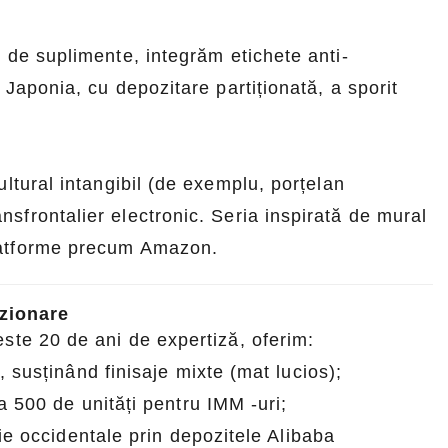
ile în vrac.
proaspete și aromate.
 de suplimente, integrăm etichete anti-
 Japonia, cu depozitare partiționată, a sporit
ltural intangibil (de exemplu, porțelan
sfrontalier electronic. Seria inspirată de mural
latforme precum Amazon.
izionare
ste 20 de ani de expertiză, oferim:
, susținând finisaje mixte (mat lucios);
a 500 de unități pentru IMM -uri;
eie occidentale prin depozitele Alibaba