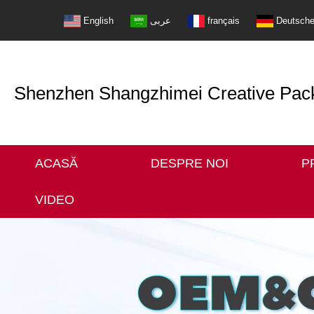
English
عربى
français
Deutsch
Shenzhen Shangzhimei Creative Packi
ACASĂ
DESPRE NOI
P
VIDEO