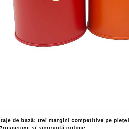
taje de bază: trei margini competitive pe pieț
Prospețime și siguranță optime