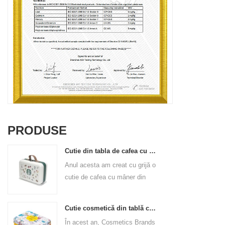
PRODUSE
Cutie din tabla de cafea cu maner
Anul acesta am creat cu grijă o
cutie de cafea cu mâner din
piele PU pentru marca de
cafea. Dimensiunea este
Cutie cosmetică din tablă cu mâner
185x136x85mm. Este realizat
În acest an, Cosmetics Brands