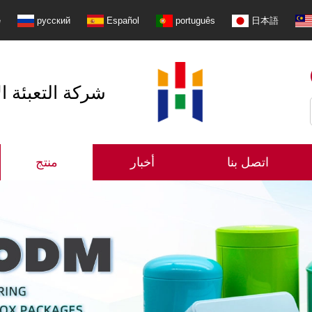
e
русский
Español
português
日本語
شنتشن Shangzhimei شركة 
اتصل بنا
أخبار
منتج