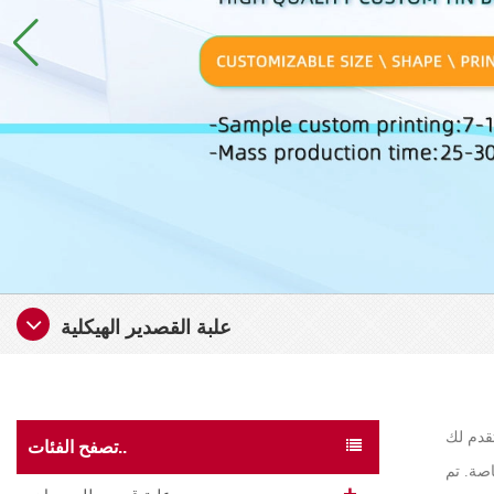
علبة القصدير الهيكلية
Shangzhimei سلسلة من الصناديق الحديدية ذات الهياكل المختلفة لتلبية الاحتياجات المختلفة لتغليف المنتجات المختلفة. نحن نقدم علب الصفيح ذات
تصفح الفئات..
اصة. تم