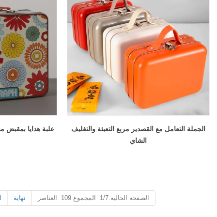
عبوات قصدير مخصصة للقهوة والشاي - محكمة الغلق وقابلة للعلامة التجارية
علب الصفيح المطبوعة المخصصة للأجهزة الصغيرة – القوة الصناعية
2026-07-08 10:24:14
تغليف القصدير المخصص للقهوة والشاي. ختم
علب الصفيح 
محكم، مقاوم للرطوبة، وقابل للعلامة التجارية
الصناعية للبر
بالكامل. كن شريكًا مع مصنع علب الصفيح الموثوق
ومقاوم للص
به للمنتجات الطازجة اللذيذة.
الصفيح الرائد للطلبات بالجملة.
الجملة التعامل مع القصدير مربع التعبئة والتغليف
علبة هدايا بمقبض
الشاي
الصفحه الحاليه:1/7 المجموع 109 العناصر
نهاية
ا