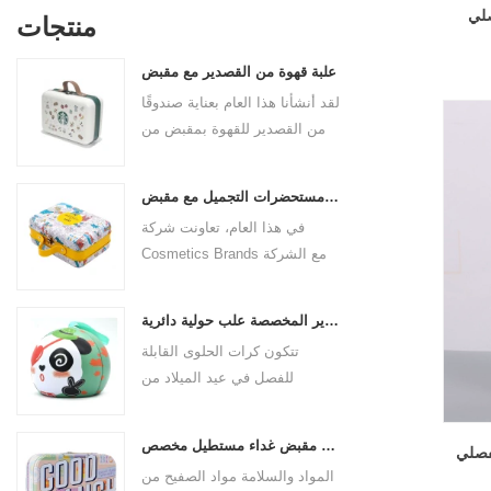
صلي
منتجات
علبة قهوة من القصدير مع مقبض
لقد أنشأنا هذا العام بعناية صندوقًا
من القصدير للقهوة بمقبض من
جلد البولي يوريثان لعلامة القهوة
التجارية. الحجم 185x136x85
علبة مستحضرات التجميل مع مقبض
ملم. إنها مصنوعة من صفيحة
في هذا العام، تعاونت شركة
مقصدرة صالحة للطعام وسمك
Cosmetics Brands مع الشركة
المادة 0.23 مم.
المصنعة لصناديق القصدير
الاحترافية لإنشاء علبة
علب القصدير المخصصة علب حولية دائرية
مستحضرات تجميل بمقبض يجمع
تتكون كرات الحلوى القابلة
بين الجمال والتطبيق العملي. هذه
للفصل في عيد الميلاد من
ليست مجرد حاوية للأشياء
الصفيحات ، وصندوق الحديد قوي
الجميلة، ولكنها أيضًا قصيدة
ودائم. ليس من السهل فتحه
لموقف راقي تجاه الحياة.
مخصص مقبض مقبض غداء مستطيل مخصص
فصلي
مباشرة ، يمكنك بسهولة فتح
المواد والسلامة مواد الصفيح من
نصف الكرة بدون السلسلة عن