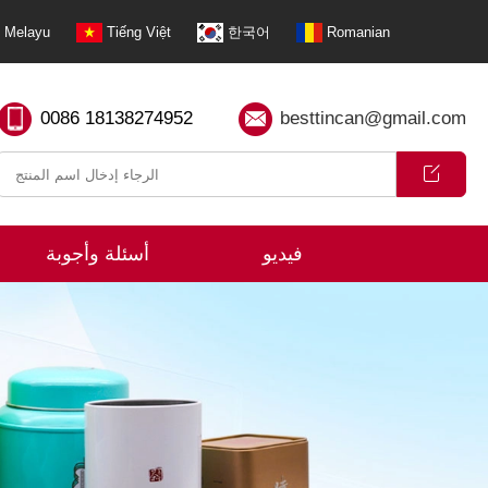
Melayu
Tiếng Việt
한국어
Romanian
0086 18138274952
besttincan@gmail.com
فيديو
أسئلة وأجوبة