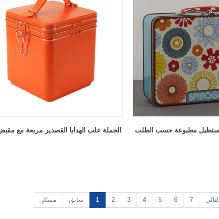
اتجاهات التعبئة والتغليف المخصصة للقصدير لعام 2026: كيف تعمل العلامات التجارية الذكية على رفع مستوى منتجاتها باستخدام علب الصفيح المخصصة
2026-07-22 11:16:06
2026-07-09 09:35:30
المطبوعة حسب الطلب من الدرجة
اكتشف أفضل اتجاهات التعبئة والتغ
اغي والأظافر والأجزاء الصغيرة. متين
لعام 2026 التي تشكل مستقبل ال
دأ وجاهز للشعار. ثق بمصنع علب
بدءًا من المواد المستدامة والتصمي
التغليف الذكي والعلب القابلة لإعاد
تعرف على كيف يمكن لصناديق الص
أن ترفع من علامتك التجارية و
 مستطيل مطبوعة حسب الطلب
الجملة علب الهدايا القصدير مربعة مع مقب
المستهلكين المتزايد على حلول التع
الصديقة للبيئة وعالية الجودة.
لتالي
7
6
5
4
3
2
1
سابق
مسكن