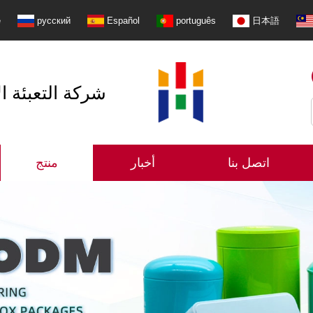
e
русский
Español
português
日本語
شنتشن Shangzhimei شركة 
اتصل بنا
أخبار
منتج