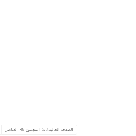
الصفحه الحاليه:3/3 المجموع 49 العناصر
عبوات قصدير مخصصة للقهوة والشاي - محكمة الغلق وقابلة للعلامة التجارية
علب الصفيح المطبوعة المخصصة للأجهزة الصغيرة – القوة الصناعية