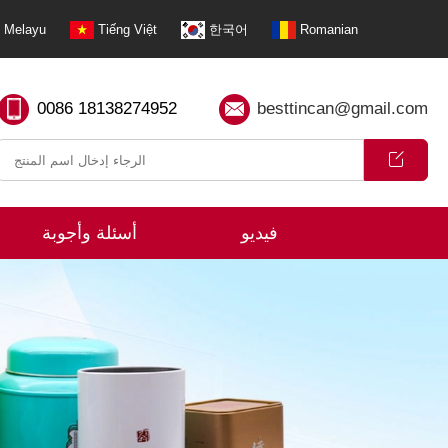
Melayu
Tiếng Việt
한국어
Romanian
0086 18138274952
besttincan@gmail.com
فيديو
أسئلة وأجوبة