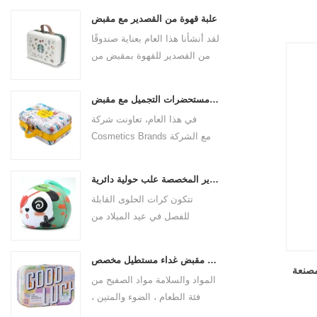
علبة قهوة من القصدير مع مقبض
لقد أنشأنا هذا العام بعناية صندوقًا
من القصدير للقهوة بمقبض من
جلد البولي يوريثان لعلامة القهوة
التجارية. الحجم 185x136x85
علبة مستحضرات التجميل مع مقبض
ملم. إنها مصنوعة من صفيحة
في هذا العام، تعاونت شركة
مقصدرة صالحة للطعام وسمك
Cosmetics Brands مع الشركة
المادة 0.23 مم.
المصنعة لصناديق القصدير
الاحترافية لإنشاء علبة
علب القصدير المخصصة علب حولية دائرية
مستحضرات تجميل بمقبض يجمع
تتكون كرات الحلوى القابلة
بين الجمال والتطبيق العملي. هذه
للفصل في عيد الميلاد من
ليست مجرد حاوية للأشياء
الصفيحات ، وصندوق الحديد قوي
الجميلة، ولكنها أيضًا قصيدة
ودائم. ليس من السهل فتحه
لموقف راقي تجاه الحياة.
مخصص مقبض مقبض غداء مستطيل مخصص
مباشرة ، يمكنك بسهولة فتح
مصنعة
المواد والسلامة مواد الصفيح من
نصف الكرة بدون السلسلة عن
فئة الطعام ، الضوء والمتين ،
طريق سحب السلسلة. يمكن
مقاوم للانخفاض ومقاوم للصدأ ،