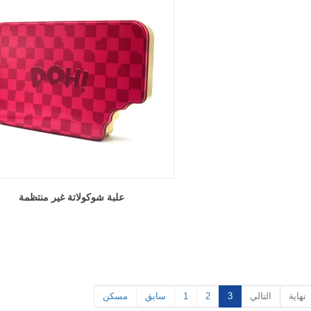
علبة شوكولاتة غير منتظمة
نهاية
التالي
3
2
1
سابق
مسكن
اتجاهات التعبئة والتغليف المخصصة للقصدير لعام 2026: كيف تعمل العلامات التجارية الذكية على رفع مستوى منتجاتها باستخدام علب الصفيح المخصصة