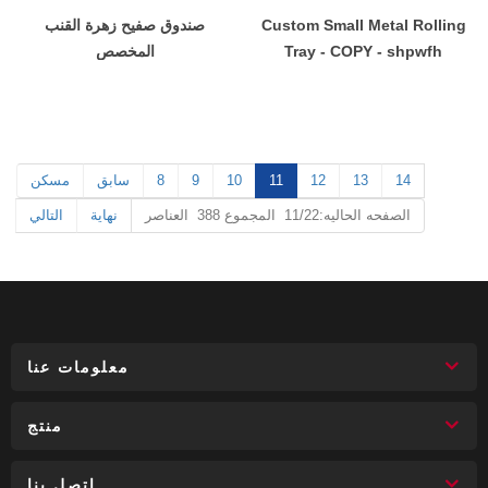
Custom Small Metal Rolling
صندوق صفيح زهرة القنب
Tray - COPY - shpwfh
المخصص
14
13
12
11
10
9
8
سابق
مسكن
الصفحه الحاليه:11/22 المجموع 388 العناصر
نهاية
التالي
معلومات عنا
منتج
اتصل بنا