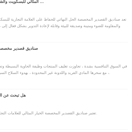
الرفيق المثالي للبسكويت والشوكولاتة والحلوى: حلول الحفاظ على صندوق القصدير المخصص
تعد صناديق القصدير المخصصة الحل النهائي للحفاظ على العلامة التجارية للبسكو
والمقاومة للضوء ومتينة وصديقة للبيئة وقابلة لإعادة التدوير بشكل فعال إل
للمصنعين المحترفين ومصانع الصناديق المخصصة مجموعة كاملة من الخدمات من الت
وتعزيز قيمة المنتج والجاذبية ، وهي استثمار حكيم في عبوات الأغذية الراقية.
صناديق قصدير مخصصة: س
في السوق التنافسية بشدة ، تجاوزت تغليف المنتجات وظيفة الحاوية البسيطة وتصب
، مع سحرها المادي الفريد واللدونة غير المحدودة ، بهدوء السلاح السري للعديد من العلامات التجارية الراقية لتعزيز القيمة والفوز بالعملاء.
هل تبحث عن الش
تعتبر صناديق القصدير المخصصة الخيار المثالي للعلامات التجارية التي تبحث عن التطور والحماية القوية والتعبير الفريد من نوعها.