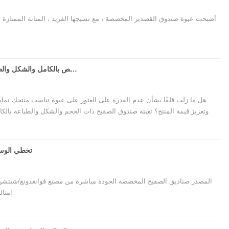
أصبحت عبوة صندوق القصدير المخصصة ، مع نسيجها الفريد ، المتانة الممتازة وإمك
حجم مخصص بالكامل والشكل والطباعة! فتح الإمكانيات اللانهائية لتغليف صندوق القصدير الحصري
هل ما زلت قلقًا بشأن عدم القدرة على العثور على عبوة تناسب منتجك تمامًا
وتعزيز قيمة المنتج؟ تعبئة صندوق الصفيح ذات الحجم والشكل والطباعة بالكامل
راوي قصص العلامة التجارية ومكبر صوت من قيمة المنتج ، مما يمنح منتجاتك سحرًا حصريًا لا مثيل له.
تخطي الوسط
المصدر صناديق الصفيح المخصصة الجودة مباشرة من مصنع قوانغدونغ/شنتشن. ا
مثالي للهدايا والشاي ومستحضرات التجميل والمزيد. طلب عرض أسعار!