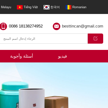
Melayu
Tiếng Việt
한국어
Romanian
0086 18138274952
besttincan@gmail.com
فيديو
أسئلة وأجوبة