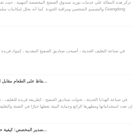
تركز هذه المقالة على خدمات توريد صندوق الصفيح المخصصة المهنية ، حيث تقد
للاستفادة من المجموعات الصناعية. ويوضح أيضًا كيف يوفر مصنعو الصناديق ا
حلول تغليف صديقة للبيئة ومتينة لمجموعة متنوعة من الصناعات ، بما في ذلك الطعام والهدايا ومستحضرات التجميل.
في صناعة التغليف الحديثة ، أصبحت صناديق الصفيح المعدنية ، كمواد فريدة من 
الحفاظ على الطعام مقابل الهدية الفاخرة: السحر متعدد الأوجه لصناديق القصدير المخصصة
في صناعة الهدايا الحديثة ، تحولت صناديق الصفيح ، كطريقة فريدة للتغليف ، تدر
إن تعدد استخداماتها ومظهرها الرائع وحماية البيئة تجعلها خيارًا في التعبئة وا
السحر متعدد الأوجه لصناديق القصدير المخصصة في عبوات الهدايا ، وكيفي
مربع القصدير المخصص: كيفية حقن "السحر المعدني" في قيمة منتجك وصورة العلامة التجارية؟