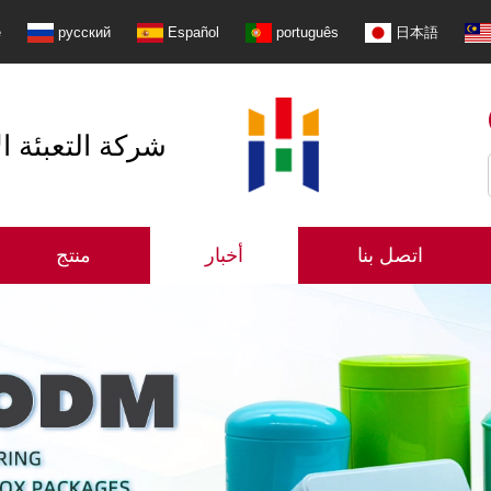
e
русский
Español
português
日本語
شنتشن Shangzhimei شركة 
اتصل بنا
أخبار
منتج