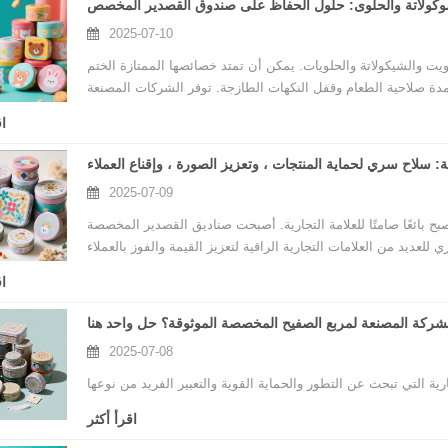
2025-07-10
يت والشيكولاتة والحلويات. يمكن أن تمتد خصائصها الممتازة الختم
ى مدة صلاحية الطعام وقفل النكهات الطازجة. توفر الشركات المصنعة
صميم إلى الإنتاج لتلبية الاحتياجات الشخصية للعلامات التجارية ،
ا
لاح سري لحماية المنتجات ، وتعزيز الصورة ، وإقناع العملاء
2025-07-09
ح بائعًا صامتًا للعلامة التجارية. أصبحت صناديق القصدير المخصصة
ا
ركة المصنعة لمربع الصفيح المخصصة الموثوقة؟ حل واحد هنا
2025-07-08
اقرأ أكثر