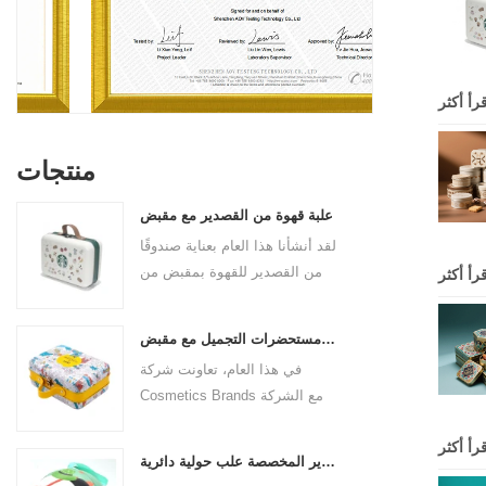
قرأ أكثر
منتجات
علبة قهوة من القصدير مع مقبض
لقد أنشأنا هذا العام بعناية صندوقًا
من القصدير للقهوة بمقبض من
قرأ أكثر
جلد البولي يوريثان لعلامة القهوة
التجارية. الحجم 185x136x85
علبة مستحضرات التجميل مع مقبض
ملم. إنها مصنوعة من صفيحة
في هذا العام، تعاونت شركة
مقصدرة صالحة للطعام وسمك
Cosmetics Brands مع الشركة
المادة 0.23 مم.
المصنعة لصناديق القصدير
قرأ أكثر
الاحترافية لإنشاء علبة
علب القصدير المخصصة علب حولية دائرية
مستحضرات تجميل بمقبض يجمع