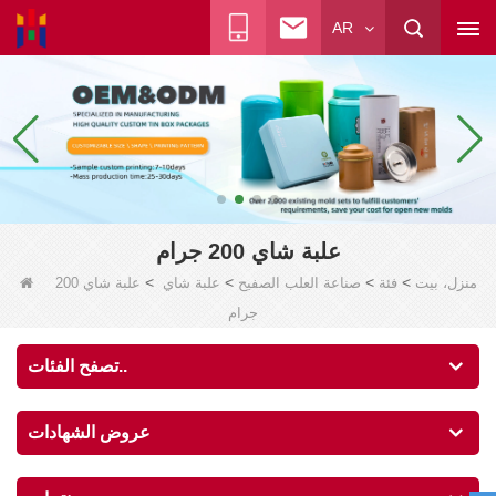
AR
علبة شاي 200 جرام
>
>
>
>
منزل، بيت
فئة
صناعة العلب الصفيح
علبة شاي
علبة شاي 200
جرام
تصفح الفئات..
عروض الشهادات