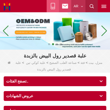
AR
علبة قصدير رول البيض بالزبدة
>
>
>
>
منزل، بيت
فئة
صناعة العلب الصفيح
علبة كوكي تين
علبة
قصدير رول البيض بالزبدة
تصفح الفئات..
عروض الشهادات