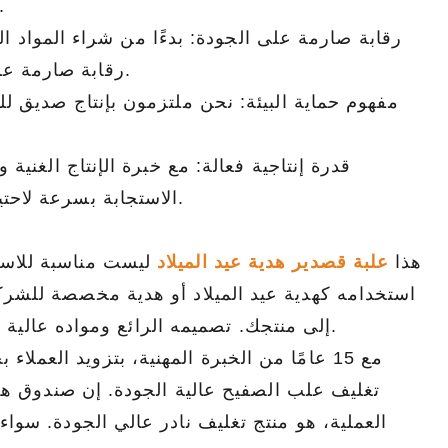
العملاء لضمان أن صندوق القصدير فريد من نو
محكم، مقاوم للرطوبة، وقابل للعلامة التجارية
الصناعية للبر
رقابة صارمة على الجودة: بدءًا من شراء المواد الخا
بالكامل. كن شريكًا مع مصنع علب الصفيح الموثوق
ومقاوم للص
رقابة صارمة على الجودة لضمان أن كل صندوق من القصدير لا تشوبه شائبة.
به للمنتجات الطازجة اللذيذة.
الصفيح الرائد للطلبات بالجملة.
مفهوم حماية البيئة: نحن ملتزمون بإنتاج صديق لل
قدرة إنتاجية فعالة: مع خبرة الإنتاج الغنية
الاستجابة بسرعة لاحتياجات العملاء وتقديم منتجات عالية الجودة في الوقت المحدد.
هذا
علبة قصدير هدية عيد الميلاد
ليست مناسبة للاستخ
استخدامه كهدية عيد الميلاد أو هدية مخصصة للشركة،
إلى منتجك. تصميمه الرائع ومواده عالية الجودة تجعله خيارًا مثاليًا لجميع أنواع تغليف هدايا عيد الميلاد.
تغليف علب الصفيح عالية الجودة. إن صندوق هداي
العملية، هو منتج تغليف نادر عالي الجودة. سواء