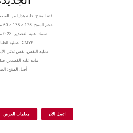
الجديدة
فئة المنتج: علبة هدايا من القصد
حجم المنتج: 175 × 175 × 60 ملم
سمك علبة القصدير: 0.23 ملم
عملية الطباعة: CMYK
عملية النقش: نقش ثلاثي الأبع
مادة علبة القصدير: صف
أصل المنتج: الص
اتصل الآن
معلمات العرض