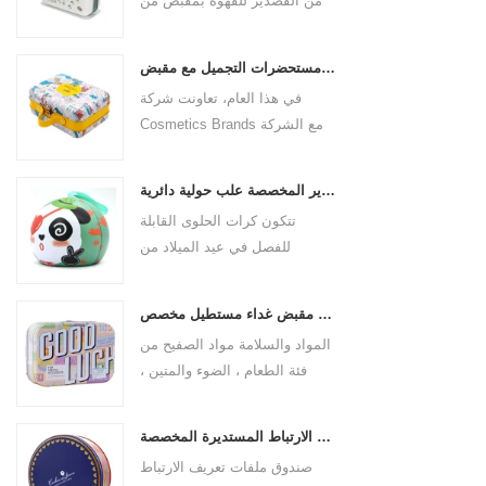
من القصدير للقهوة بمقبض من
جلد البولي يوريثان لعلامة القهوة
التجارية. الحجم 185x136x85
علبة مستحضرات التجميل مع مقبض
ملم. إنها مصنوعة من صفيحة
في هذا العام، تعاونت شركة
مقصدرة صالحة للطعام وسمك
Cosmetics Brands مع الشركة
المادة 0.23 مم.
المصنعة لصناديق القصدير
الاحترافية لإنشاء علبة
علب القصدير المخصصة علب حولية دائرية
مستحضرات تجميل بمقبض يجمع
تتكون كرات الحلوى القابلة
بين الجمال والتطبيق العملي. هذه
للفصل في عيد الميلاد من
ليست مجرد حاوية للأشياء
الصفيحات ، وصندوق الحديد قوي
الجميلة، ولكنها أيضًا قصيدة
ودائم. ليس من السهل فتحه
لموقف راقي تجاه الحياة.
مخصص مقبض مقبض غداء مستطيل مخصص
مباشرة ، يمكنك بسهولة فتح
المواد والسلامة مواد الصفيح من
نصف الكرة بدون السلسلة عن
فئة الطعام ، الضوء والمتين ،
طريق سحب السلسلة. يمكن
مقاوم للانخفاض ومقاوم للصدأ ،
استخدام كرة عيد الميلاد كجرار
تمشيا مع معايير سلامة الأغذية.
حلوى ، وتتمتع كرة الحلوى
علب ملفات تعريف الارتباط المستديرة المخصصة
يتبنى الداخلية طلاءًا صديقًا للبيئة ،
بمساحة كافية للحلوى
صندوق ملفات تعريف الارتباط
لا رائحة ، ويمكنه الاتصال مباشرة
والشوكولاتة والحلي والأشياء