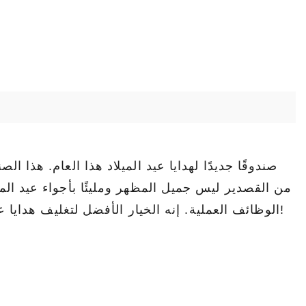
من القصدير ليس جميل المظهر ومليئًا بأجواء عيد ال
الوظائف العملية. إنه الخيار الأفضل لتغليف هدايا عيد الميلاد. دعونا نستكشف هذا الصندوق الفريد من نوعه معًا!