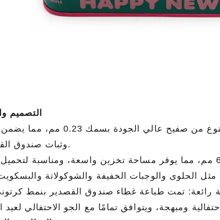
التصميم وا
مواد عالية الجودة: صندوق هدايا عيد الميلاد هذا مصنوع من صفيح عالي الجودة بسم
وثبات صندوق القصدير.
حجم رائع: حجم صندوق القصدير هو 175 × 175 × 60 مم، مما يوفر مساحة تخزين واسعة، ومناسبة لتح
ئعة: تمت طباعة غطاء صندوق القصدير بنمط كرتوني من Ka Ai، والتصميم حيوي ومثير للاهتما