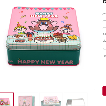
ير
اد
يح
ين