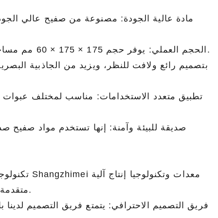
مادة عالية الجودة: مصنوعة من صفيح عالي الجو
الحجم العملي: يوفر حجم 175 × 175 × 60 مم مساحة تخزين واسعة، ومناسبة لتحميل هدايا عيد الميلاد المختلفة.
تطبيق متعدد الاستخدامات: مناسب لمختلف عبوات هدا
صديقة للبيئة وآمنة: إنها تستخدم مواد صفيح صد
تكنولوجيا ال
عبوات قصدير مخصصة للقهوة والشاي - محكمة الغلق وقابلة للعلامة التجارية
علب الصفيح المطبوعة المخصصة للأجهزة الصغيرة – القوة الصناعية
متقدمة لضمان أن كل صندوق من القصدير يلبي أعلى معايير الجودة.
2026-07-08 10:24:14
فريق التصميم الاحترافي: يتمتع فريق التصميم لدينا 
تغليف القصدير المخصص للقهوة والشاي. ختم
علب الصفيح 