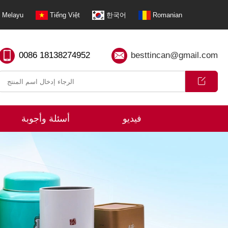
Melayu
Tiếng Việt
한국어
Romanian
0086 18138274952
besttincan@gmail.com
فيديو
أسئلة وأجوبة