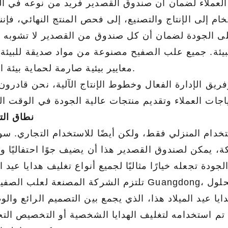
عه في السوق.
اغي والأظافر والأجزاء الصغيرة. متين
لعام 2026 التي تشكل مستقبل ال
م إلى الإنتاج والتصنيع، إلى فحص المنتج النهائي، فإننا
دأ وجاهز للشعار. ثق بمصنع علب
بدءًا من المواد المستدامة والتصمي
التغليف الذكي والعلب القابلة لإعاد
تعرف على كيف يمكن لصناديق الص
بيئة. جميع علب الصفيح مصنوعة من مواد صديقة للبيئة 
أن ترفع من علامتك التجارية و
معايير بيئية صارمة لحماية بيئة الأرض.
المستهلكين المتزايد على حلول التع
 وفريق الإدارة الفعال وخطوط الإنتاج الآلية، نحن قادرو
الصديقة للبيئة وعالية الجودة.
نطاق الت
دام المنزلي فقط، ولكن أيضًا للاستخدام التجاري. سوا
 يمكن لصندوق القصدير هذا أن يضيف جوًا احتفاليًا وم
تلتزم الشركة المصنعة لعلب الصفيح في Guangdong، مع 15 عامًا من الخبرة المهنية، بتزويد 
ا عيد الميلاد هذا، الذي يجمع بين التصميم الرائع وال
 تم استخدامه لتغليف الهدايا الشخصية أو التخصيص الت