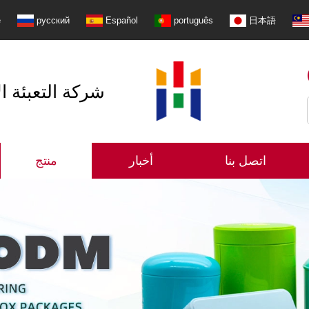
e
русский
Español
português
日本語
شنتشن Shangzhimei شركة 
اتصل بنا
أخبار
منتج