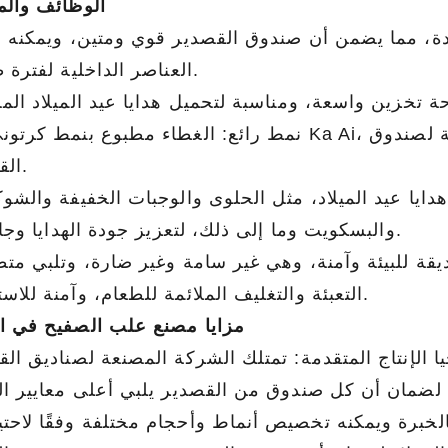
الوظائف والم
دة، مما يضمن أن صندوق القصدير قوي ومتين، ويمكنه ح
العناصر الداخلية لفترة طويلة.
نمط رائع: الغطاء مطبوع بنمط كرتوني من Ka Ai، بتصميم رائع ولافت للنظر، ويزيد من الجاذبية ا
القصدير.
يا عيد الميلاد، مثل الحلوى والوجبات الخفيفة والشوكو
والبسكويت وما إلى ذلك، لتعزيز جودة الهدايا وجاذبيتها.
يقة للبيئة وآمنة، وهي غير سامة وغير ضارة، وتلبي مت
التعبئة والتغليف الملائمة للطعام، وآمنة للاستخدام.
مزايا مصنع علب الصفيح في ا
إنتاج المتقدمة: تمتلك الشركة المصنعة لصناديق القصدير Shangzhimei معدات وتكنولوجيا إن
اتجاهات التعبئة والتغليف المخصصة للقصدير لعام 2026: كيف تعمل العلامات التجارية الذكية على رفع مستوى منتجاتها باستخدام علب الصفيح المخصصة
2026-07-22 11:16:06
2026-07-09 09:35:30
بالخبرة ويمكنه تخصيص أنماط وأحجام مختلفة وفقًا لاحت
المطبوعة حسب الطلب من الدرجة
اكتشف أفضل اتجاهات التعبئة والتغ