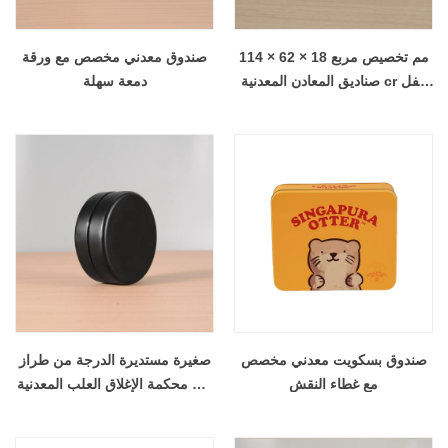
114 × 62 × 18 مم تخصيص مربع
صندوق معدني مخصص مع ورقة
صناديق المعادن المعدنية cr قفل
دمعة سهلة
القفل القصدير يمكن مربع تغليف
القصدير علبة مقاومة للطفل.
صندوق بسكويت معدني مخصص
صغيرة مستديرة الدرجة من طراز
مع غطاء النقش
محكمة الإغلاق العلب المعدنية CR
علب التعبئة والتغليف الصمغية مع
الداخلية البلاستيكية