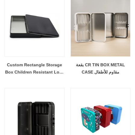
بقعة CR TIN BOX METAL
Custom Rectangle Storage
CASE مقاوم للأطفال
Box Children Resistant Lock
Tin Container Cigar Gift CR
Pre Roll Tin Box - COPY -
9ug4hc