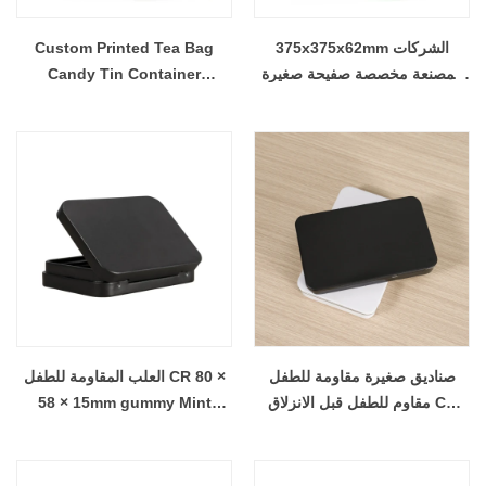
375x375x62mm الشركات
Custom Printed Tea Bag
المصنعة مخصصة صفيحة صغيرة
Candy Tin Container
للمعاد
Condoms Canister Cosmetic
Pills Health Products Gift Tin
Box - COPY - jije46
صناديق صغيرة مقاومة للطفل
العلب المقاومة للطفل CR 80 ×
مقاوم للطفل قبل الانزلاق CR
58 × 15mm gummy Mint
قبل رول رول علبة علبة تعبئة تعبئة
Candy Packaging Proof
العلب المعدنية الصفيح
Proof Box مفصلية