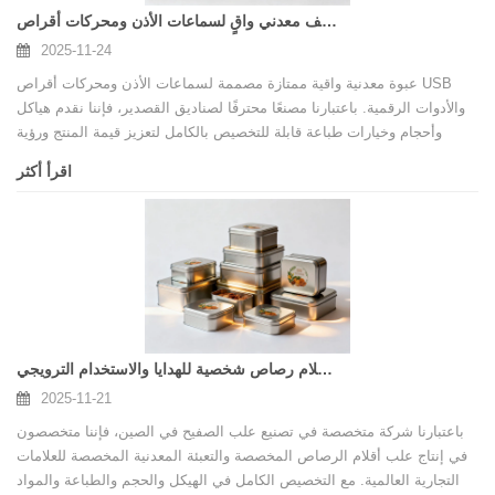
تغليف معدني واقٍ لسماعات الأذن ومحركات أقراص USB والأدوات
2025-11-24
عبوة معدنية واقية ممتازة مصممة لسماعات الأذن ومحركات أقراص USB
والأدوات الرقمية. باعتبارنا مصنعًا محترفًا لصناديق القصدير، فإننا نقدم هياكل
وأحجام وخيارات طباعة قابلة للتخصيص بالكامل لتعزيز قيمة المنتج ورؤية
العلامة التجارية.
اقرأ أكثر
علب أقلام رصاص شخصية للهدايا والاستخدام الترويجي
2025-11-21
باعتبارنا شركة متخصصة في تصنيع علب الصفيح في الصين، فإننا متخصصون
في إنتاج علب أقلام الرصاص المخصصة والتعبئة المعدنية المخصصة للعلامات
التجارية العالمية. مع التخصيص الكامل في الهيكل والحجم والطباعة والمواد