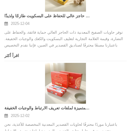
عبوات معدنية ذات حاجز عالي للحفاظ على البسكويت طازجًا ولذيذًا
2025-12-04
توفر حاويات الصفيح المعدنية ذات الحاجز العالي حماية فائقة، والحفاظ على
النضارة، وقيمة العلامة التجارية لتغليف البسكويت والكعك والوجبات الخفيفة.
باعتبارنا مصنعًا محترفًا لصناديق القصدير في الصين، فإننا نقدم التخصيص
الهيكلي والطباعة المتميزة وخدمات التصنيع الجاهزة الكاملة لمساعدة
اقرأ أكثر
العلامات التجارية العالمية على إنشاء حلول تغليف أكثر أمانًا وجاذبية ومتانة.
مُصنِّع مخصص لتغليف أغذية القصدير للعلامات التجارية المتميزة لملفات تعريف الارتباط والوجبات الخفيفة
2025-12-02
باعتبارنا موردًا محترفًا لحاويات القصدير المعدنية المخصصة للأغذية، نحن
متخصصون في حلول تغليف القصدير المتميزة لملفات تعريف الارتباط