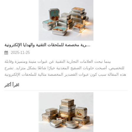
الشركات لتغليف القصدير المخصص، وكيفية اختيار شركة مصنعة موثوقة،
ومزايا الشراكة مع شركة تصنيع عبوات معدنية مخصصة متخصصة.
حاويات قصديرية مخصصة للملحقات التقنية والهدايا الإلكترونية
2025-11-25
بينما تبحث العلامات التجارية التقنية عن عبوات متينة ومتميزة وقابلة
للتخصيص، أصبحت حاويات الصفيح المعدنية خيارًا شائعًا بشكل متزايد. تشرح
هذه المقالة سبب كون عبوات القصدير المخصصة مثالية للملحقات الإلكترونية
ومجموعات الهدايا، وتسلط الضوء على مزايا العمل مباشرة مع مصنع مخصص
اقرأ أكثر
لعلب القصدير المعدنية في الصين، وتوفر إرشادات حول كيفية اختيار شركة
مصنعة موثوقة لتغليف القصدير المعدني المخصص. وهذا يفسر أيضًا السبب
في أن الشراكة مع مورد متخصص لحاويات القصدير المعدنية يمكن أن يؤدي
إلى ترقية عرض علامتك التجارية وقيمة المنتج بشكل كبير.