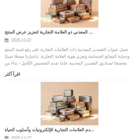
تغليف القصدير المعدني ذو العلامة التجارية لتعزيز عرض المنتج
2025-11-27
تعمل عبوات القصدير المعدنية ذات العلامات التجارية على رفع قيمة المنتج
وحماية البضائع الحساسة وتعزيز هوية العلامة التجارية. باعتبارنا مصنعًا صينيًا
مخصصًا لصناديق القصدير المعدنية، فإننا نقدم التخصيص الكامل - بدءًا من
الهيكل وحتى الطباعة - للأغذية والهدايا ومستحضرات التجميل والإلكترونيات
اقرأ أكثر
والمنتجات الموسمية. إن اختيار الشريك المناسب يضمن الجودة المتسقة
والسلامة الغذائية والقدرة الإنتاجية الموثوقة.
مصنع علب الصفيح المخصص في الصين - يخدم العلامات التجارية للإلكترونيات وأسلوب الحياة
2025-11-27