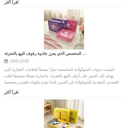
اقرأ أكثر
خصيصًا للعلامات التجارية للحلوى والشوكولاتة والحلويات في جميع أنحاء
العالم.
تغليف قصدير الشوكولاتة المخصص الذي يعزز جاذبية رفوف البيع بالتجزئة
2025-12-05
أصبحت عبوات الشوكولاتة المخصصة خيارًا مفضلاً للعلامات التجارية التي
تهدف إلى التميز على أرفف البيع بالتجزئة. باعتبارنا مصنعًا مخصصًا لعلب
القصدير المعدنية للشوكولاتة في الصين، فإننا نقدم حاويات قصدير مخصصة
بالكامل ترفع قيمة المنتج، وتعزز العلامات التجارية، وتضمن الحماية على المدى
اقرأ أكثر
الطويل. تشرح هذه المقالة سبب أهمية اختيار الشركة المصنعة المناسبة
وكيف يدعم مصنعنا نجاح منتجك.