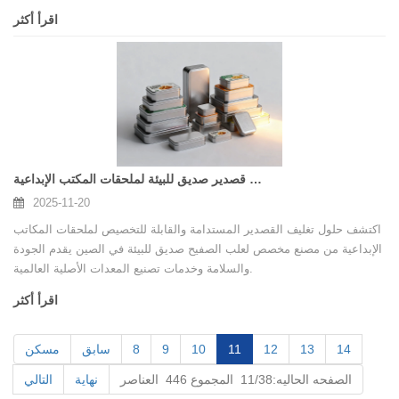
الصديقة للبيئة، يوفر مصنعنا حلولًا عالية الجودة للهدايا والقرطاسية والأحداث
اقرأ أكثر
الترويجية وتغليف التجزئة. تشرح هذه المقالة سبب تفضيل عبوات القصدير
المخصصة بشكل متزايد، وما هي المزايا التي يقدمها المصنع الماهر، وكيفية
اختيار شركة مصنعة موثوقة للتعاون طويل الأمد.
تغليف قصدير صديق للبيئة لملحقات المكتب الإبداعية
2025-11-20
اكتشف حلول تغليف القصدير المستدامة والقابلة للتخصيص لملحقات المكاتب
الإبداعية من مصنع مخصص لعلب الصفيح صديق للبيئة في الصين يقدم الجودة
والسلامة وخدمات تصنيع المعدات الأصلية العالمية.
اقرأ أكثر
14
13
12
11
10
9
8
سابق
مسكن
الصفحه الحاليه:11/38 المجموع 446 العناصر
نهاية
التالي