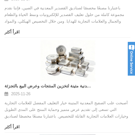
باعتبارنا مصنعًا مخصصًا لصناديق القصدير المعدنية في الصين، فإننا نقدم
مجموعة كاملة من حلول تغليف القصدير للإلكترونيات ونمط الحياة والطعام
والجمال والعلامات التجارية للهدايا. ومن خلال التخصيص الهيكلي، والمواد
الغذائية، وإمكانيات الطباعة المتقدمة، نساعد العلامات التجارية العالمية على
اقرأ أكثر
تمييز عبواتها وتعزيز هوية المنتج. تشرح هذه المقالة سبب اختيار العلامات
التجارية لتغليف القصدير المخصص، وكيفية اختيار شركة مصنعة موثوقة،
والمزايا التي يقدمها مصنعنا.
علب صفيح معدنية متينة لتخزين المنتجات وعرض البيع بالتجزئة
2025-11-26
أصبحت علب الصفيح المعدنية المتينة خيار التغليف المفضل للعلامات التجارية
التي تسعى إلى تقديم عرض متميز وحماية المنتج على المدى الطويل
وخيارات العلامات التجارية القابلة للتخصيص. باعتبارنا مصنعًا مخصصًا لصناديق
القصدير المعدنية في الصين، فإننا نقدم حلولًا مخصصة بالكامل تغطي الهيكل
اقرأ أكثر
والحجم والطباعة والقوالب والتعبئة والتغليف. تشرح هذه المقالة سبب اختيار