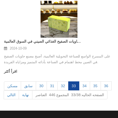
تحليل مزايا مصنع حاويات الصفيح الغذائي الصيني في السوق العالمية
2024-10-09
على المسرح الواسع للصناعة التحويلية العالمية، أصبح مصنع حاويات الصفيح
في الصين محط اهتمام في الصناعة بأدائه المتميز ومزاياه الفريدة.
اقرأ أكثر
36
35
34
33
32
31
30
سابق
مسكن
الصفحه الحاليه:33/38 المجموع 446 العناصر
نهاية
التالي