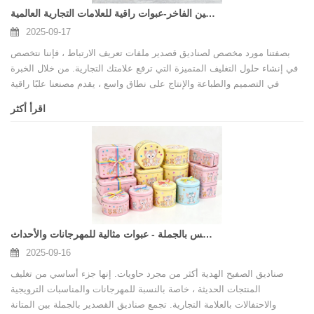
مصنع تين بوكي تين الفاخر-عبوات راقية للعلامات التجارية العالمية
2025-09-17
بصفتنا مورد مخصص لصناديق قصدير ملفات تعريف الارتباط ، فإننا نتخصص
في إنشاء حلول التغليف المتميزة التي ترفع علامتك التجارية. من خلال الخبرة
في التصميم والطباعة والإنتاج على نطاق واسع ، يقدم مصنعنا علبًا راقية
لملفات تعريف الارتباط والشوكولاتة والهدايا الفاخرة.
اقرأ أكثر
هدايا تين بوكس ​​بالجملة - عبوات مثالية للمهرجانات والأحداث
2025-09-16
صناديق الصفيح الهدية أكثر من مجرد حاويات. إنها جزء أساسي من تغليف
المنتجات الحديثة ، خاصة بالنسبة للمهرجانات والمناسبات الترويجية
والاحتفالات بالعلامة التجارية. تجمع صناديق القصدير بالجملة بين المتانة