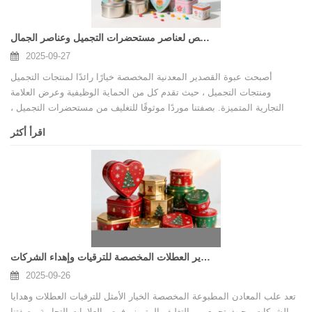
تغليف مربع القصدير المخصص لعناصر مستحضرات التجميل وعناصر الجمال
2025-09-27
أصبحت عبوة القصدير المعدنية المخصصة خيارًا رائدًا لمنتجات التجميل
ومنتجات التجميل ، حيث تقدم كل من الحماية الوظيفية وعرض العلامة
التجارية المتميزة. بصفتنا موردًا موثوقًا للتغليف من مستحضرات التجميل ،
يتخصص مصنعنا في تصميم وتصنيع الحلول المصممة خصيصًا تساعد العلامات
اقرأ أكثر
التجارية للجمال في سوق تنافسية. تستكشف هذه المقالة فوائد عبوات
القصدير ، ولماذا يهم التخصيص ، وكيفية اختيار الشركة المصنعة الموثوقة.
صناديق قصدير العطلات المخصصة للترقيات وإهداء الشركات
2025-09-26
تعد علب المعادن المطبوعة المخصصة الخيار الأمثل للترقيات العطلات وهدايا
الشركات ، حيث تجمع بين التغليف المتميز وفرص العلامات التجارية. بصفتنا