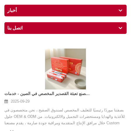
أخبار
اتصل بنا
مصنع تعبئة القصدير المخصص في الصين - خدمات OEM و ODM موثوقة
2025-09-29
بصفتنا موردًا رئيسيًا للتغليف المخصص لصندوق الصفيح ، نحن متخصصون في
حلول OEM & ODM للأغذية والهدايا ومستحضرات التجميل والالكترونيات. من
خلال مرافق الإنتاج المتقدمة ومراقبة جودة صارمة ، يقدم مصنعنا Custom
Custom Custom Customa China Tin Box عبوة متينة وصديقة للبيئة وقابلة