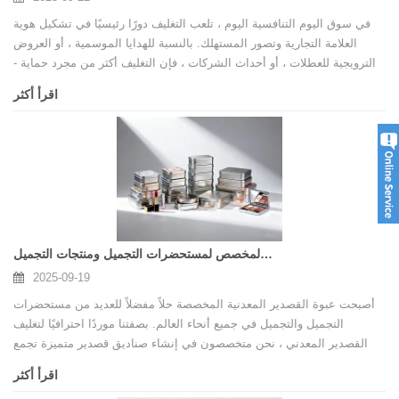
في سوق اليوم التنافسية اليوم ، تلعب التغليف دورًا رئيسيًا في تشكيل هوية
العلامة التجارية وتصور المستهلك. بالنسبة للهدايا الموسمية ، أو العروض
الترويجية للعطلات ، أو أحداث الشركات ، فإن التغليف أكثر من مجرد حماية -
إنها فرصة لتقديم قيمة العلامة التجارية. أصبحت صناديق القصدير واحدة من
اقرأ أكثر
أكثر خيارات التغليف موثوقية ومتميزة في جميع أنحاء العالم. بصفته موردًا
مخصصًا لتغليف القصدير ، يوفر مصنعنا للشركات تخصيصًا مرنًا وتصميمًا مبتكرًا
وخدمات بالجملة واسعة النطاق تساعد المنتجات.
تغليف القصدير المعدني المخصص لمستحضرات التجميل ومنتجات التجميل
2025-09-19
أصبحت عبوة القصدير المعدنية المخصصة حلاً مفضلاً للعديد من مستحضرات
التجميل والتجميل في جميع أنحاء العالم. بصفتنا موردًا احترافيًا لتغليف
القصدير المعدني ، نحن متخصصون في إنشاء صناديق قصدير متميزة تجمع
بين التصميم الأنيق والمتانة والمواد المستدامة. من مجموعات العناية بالبشرة
اقرأ أكثر
إلى صناديق هدايا المكياج ، لا تحمي عبوات القصدير المخصصة منتجاتك