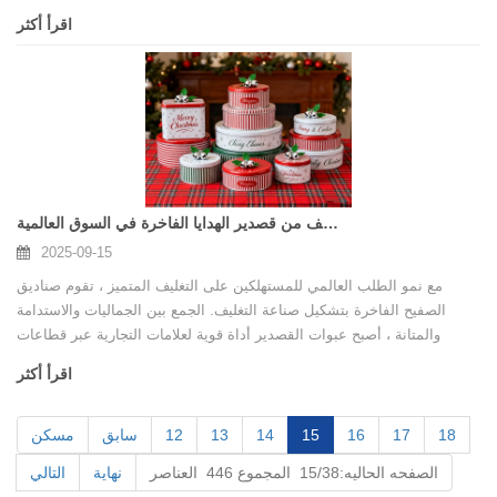
والتخصيص والجاذبية الممتازة ، مما يجعلها الحل المثالي للشركات التي تهدف
اقرأ أكثر
إلى تعزيز تجربة العملاء وتعزيز التعرف على العلامة التجارية.
صعود التغليف من قصدير الهدايا الفاخرة في السوق العالمية
2025-09-15
مع نمو الطلب العالمي للمستهلكين على التغليف المتميز ، تقوم صناديق
الصفيح الفاخرة بتشكيل صناعة التغليف. الجمع بين الجماليات والاستدامة
والمتانة ، أصبح عبوات القصدير أداة قوية لعلامات التجارية عبر قطاعات
متعددة. بصفتنا موردًا مخصصًا للتغليف من قصدير الهدايا المطبوع مخصصًا ،
اقرأ أكثر
نحن متخصصون في تقديم حلول مخصصة تعزز قيمة العلامة التجارية ، وتوفر
وظائف طويلة الأجل ، ودعم الشركات العالمية مع خبرة التصنيع المهنية.
18
17
16
15
14
13
12
سابق
مسكن
الصفحه الحاليه:15/38 المجموع 446 العناصر
نهاية
التالي