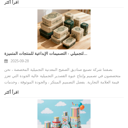
اقرأ أكثر
للتخصيص بالكامل والتي تعزز قيمة علامتك التجارية.
الشركة المصنعة لصندوق الصفيح التجميلي - التصميمات الإبداعية للمنتجات المتميزة
2025-09-28
بصفتنا شركة تصنيع صناديق الصفيح المعدنية التجميلية المخصصة ، نحن
متخصصون في تصميم وإنتاج عبوة القصدير التجميلية عالية الجودة التي تعزز
قيمة العلامة التجارية. بفضل التصميم المبتكر ، والجودة الموثوقة ، وخدمات
التخصيص الكاملة ، تساعد مصنعنا العلامات التجارية التجميلية العالمية على
اقرأ أكثر
تحقيق عرض متميز للمنتج وحلول التغليف الآمنة.