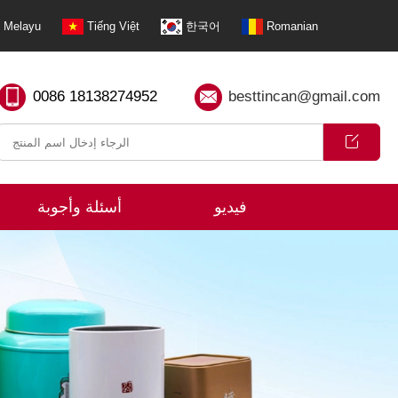
Melayu
Tiếng Việt
한국어
Romanian
0086 18138274952
besttincan@gmail.com
فيديو
أسئلة وأجوبة