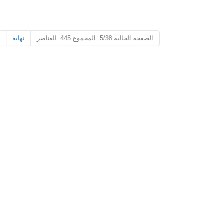
الصفحه الحاليه:5/38 المجموع 445 العناصر
نهاية
علب صفيح مخصصة بالجملة للقرطاسية - أي شكل وأي حجم
عبوات قصدير مخصصة للقهوة والشاي - محكمة الغلق وقابلة للعلامة التجارية
2026-07-07 09:52:34
علب صفيح مخصصة ممتازة للأقلام وأقلام الرصاص
تغليف القص
واللوازم الفنية. أي شكل، أي حجم. صديقة للبيئة
محكم، مقاوم
وقابلة للتخصيص بالكامل. شريك مع مصنع علب
بالكامل. كن ش
الصفيح الموثوق به.
به للمنتجات الطازجة اللذيذة.