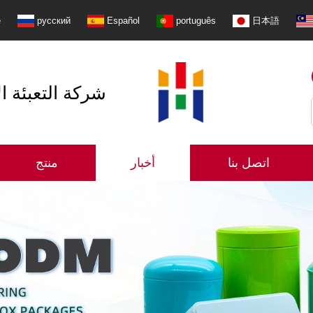
e
русский
Español
português
日本語
شنتشن Shangzhimei شركة 
اتصل بنا
أخبار
منتج