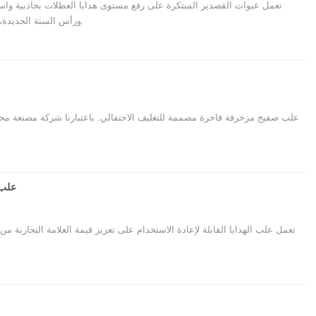
تعمل عبوات القصدير المبتكرة على رفع مستوى هدايا العطلات بجاذبية واست
ورأس السنة الجديدة، ومزايا المصنع، وكيفية اختيار شركة مصنعة موثوقة للطلبات بالجملة.
علب صفيح مزخرفة فاخرة مصممة للتغليف الاحتفالي. باعتبارنا شركة مصنعة محتر
علب 
تعمل علب الهدايا القابلة لإعادة الاستخدام على تعزيز قيمة العلامة التجارية من خ