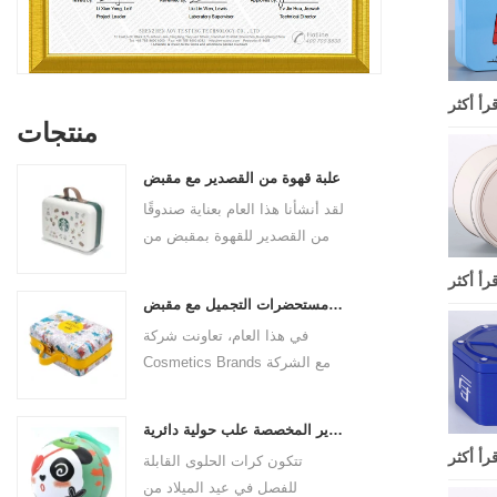
قرأ أكثر
منتجات
علبة قهوة من القصدير مع مقبض
لقد أنشأنا هذا العام بعناية صندوقًا
من القصدير للقهوة بمقبض من
جلد البولي يوريثان لعلامة القهوة
قرأ أكثر
التجارية. الحجم 185x136x85
علبة مستحضرات التجميل مع مقبض
ملم. إنها مصنوعة من صفيحة
في هذا العام، تعاونت شركة
مقصدرة صالحة للطعام وسمك
Cosmetics Brands مع الشركة
المادة 0.23 مم.
المصنعة لصناديق القصدير
الاحترافية لإنشاء علبة
علب القصدير المخصصة علب حولية دائرية
مستحضرات تجميل بمقبض يجمع
قرأ أكثر
تتكون كرات الحلوى القابلة
بين الجمال والتطبيق العملي. هذه
للفصل في عيد الميلاد من
ليست مجرد حاوية للأشياء