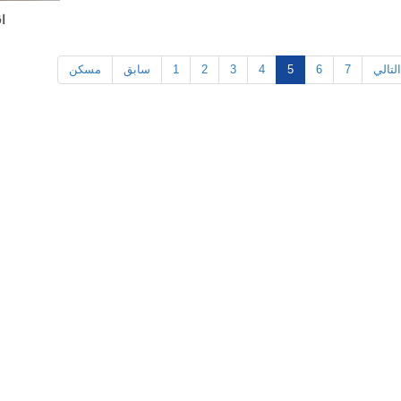
ا
التالي
7
6
5
4
3
2
1
سابق
مسكن
علب الصفيح المطبوعة المخصصة للأجهزة الصغيرة – القوة الصناعية
2026-07-09 09:35:30
2026-07-08 10:24:14
دير المخصص للقهوة والشاي. ختم
علب الصفيح المطبوعة حسب الطلب
 للرطوبة، وقابل للعلامة التجارية
الصناعية للبراغي والأظافر والأجزاء 
ريكًا مع مصنع علب الصفيح الموثوق
ومقاوم للصدأ وجاهز للشعار. ثق 
الصفيح الرائد للطلبات بالجملة.