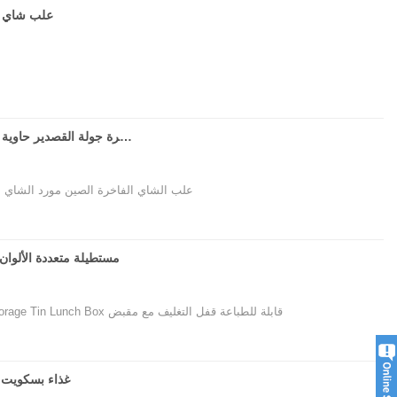
علب شاي ال
وصول جدد الشاي الصفيح Can Coffee Beans تخزين جرة جولة القصدير حاوية محكمة الإغلاق
علب الشاي الفاخرة الصين مورد الشاي ال
SZM مستطيلة متعددة الأل
البيع بالجملة باللون الأسود الفضي الفضي Kids Metal Contage Storage Tin Lunch Box قابلة للطباعة قفل التغليف مع مقبض
غذاء بسكويت 