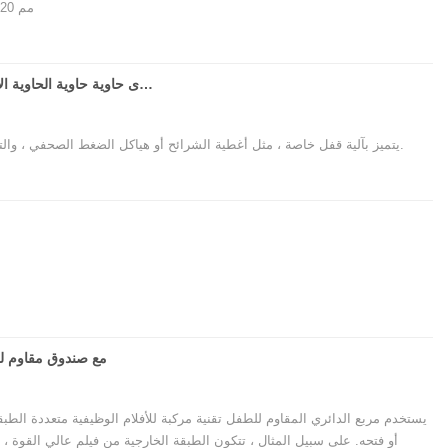
علبة شاي القصدير النقية ذات السعة الكبيرة ، الأبعاد: 185 × 165x220 مم
محكمة الإغلاق طفل الحلوى حبوب منع الحمل النعناع حلوى حاوية حاوية الحاوية الأطفال مقاومة مصغرة الصفيح الصفيح مع إدراج بلاستيكي مغلق
يتميز بآلية قفل خاصة ، مثل أغطية الشرائح أو هياكل الضغط الصحفي ، والتي تتطلب إجراءات محددة لفتح ، ومنع الأطفال العرضي بشكل فعال.
صندوق قصدير CR مع صند
يستخدم مربع الدائري المقاوم للطفل تقنية مركبة للأفلام الوظيفية متعددة الطبق
أو فتحه. على سبيل المثال ، تتكون الطبقة الخارجية من فيلم عالي القوة ، 