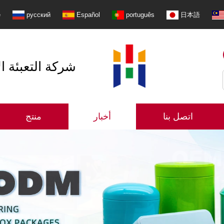
e
русский
Español
português
日本語
شنتشن Shangzhimei شركة 
اتصل بنا
أخبار
منتج