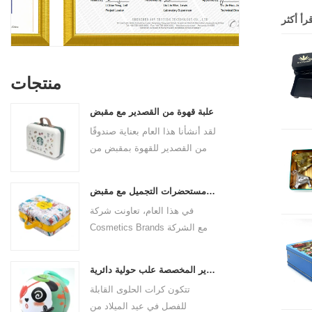
قرأ أكثر
منتجات
علبة قهوة من القصدير مع مقبض
لقد أنشأنا هذا العام بعناية صندوقًا
من القصدير للقهوة بمقبض من
جلد البولي يوريثان لعلامة القهوة
التجارية. الحجم 185x136x85
علبة مستحضرات التجميل مع مقبض
ملم. إنها مصنوعة من صفيحة
في هذا العام، تعاونت شركة
مقصدرة صالحة للطعام وسمك
Cosmetics Brands مع الشركة
المادة 0.23 مم.
المصنعة لصناديق القصدير
الاحترافية لإنشاء علبة
علب القصدير المخصصة علب حولية دائرية
مستحضرات تجميل بمقبض يجمع
تتكون كرات الحلوى القابلة
بين الجمال والتطبيق العملي. هذه
للفصل في عيد الميلاد من
ليست مجرد حاوية للأشياء