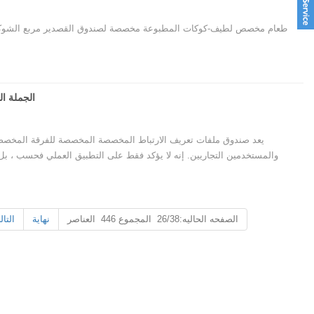
طعام مخصص لطيف-كوكات المطبوعة مخصصة لصندوق القصدير مربع الشوكولات
الجملة ا
يعد صندوق ملفات تعريف الارتباط المخصصة المخصصة للفرقة المخصصة
والمستخدمين التجاريين. إنه لا يؤكد فقط على التطبيق العملي فحسب ، بل يجمع
الصفحه الحاليه:26/38 المجموع 446 العناصر
نهاية
التال