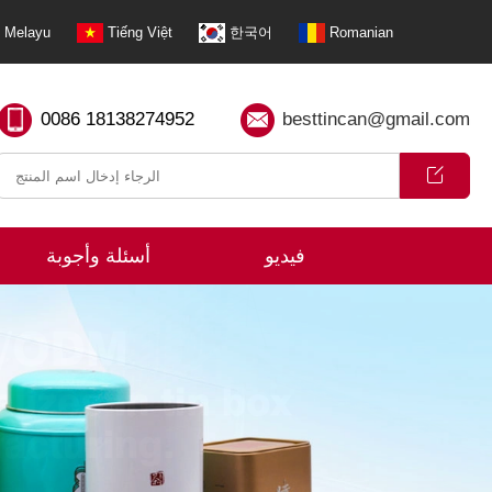
Melayu
Tiếng Việt
한국어
Romanian
0086 18138274952
besttincan@gmail.com
فيديو
أسئلة وأجوبة