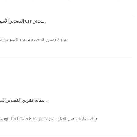
القصدير الأسود غير اللامع الجديد المقاوم للطفل مع غطاء مفصلي مع قفل زر CR صندوق الصفيح المعدني
تعبئة القصدير المخصصة تعبئة السجائر الم
مربعات تخزين القصدير المخصصة يمكن للمعادن مربع الصفيح مربع أدوات مع مقبض وقفل
البيع بالجملة باللون الأسود الفضي الفضي Kids Metal Contage Storage Tin Lunch Box قابلة للطباعة قفل التغليف مع مقبض