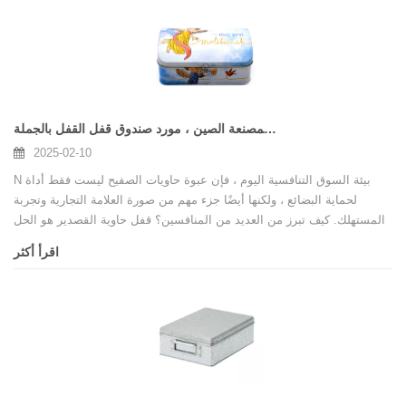
الشركة المصنعة للحاويات المخصصة للمصنعة الصين ، مورد صندوق قفل القفل بالجملة
2025-02-10
N بيئة السوق التنافسية اليوم ، فإن عبوة حاويات الصفيح ليست فقط أداة
لحماية البضائع ، ولكنها أيضًا جزء مهم من صورة العلامة التجارية وتجربة
المستهلك. كيف تبرز من العديد من المنافسين؟ قفل حاوية القصدير هو الحل
الذي تحتاجه. ليس لديها وظائف ممتازة فحسب ، بل تضيف أيضًا قيمة فريدة
اقرأ أكثر
لعلامتك التجارية ، مما يساعدك على أخذ زمام المبادرة في السوق.