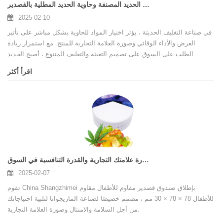
الفرق بين حاوية الحديد المصنفة وحاوية الحديد المطلية بالقصدير
2025-02-10
في صناعة التغليف الحديثة ، يؤثر اختيار المواد للحاوية بشكل مباشر على تأثير
العرض والأداء الوقائي وصورة العلامة التجارية للمنتج. مع استمرار زيادة
الطلب على السوق على تصميم التعبئة والتغليف المتنوع ، أصبح الحديد
المتجمد والحديد المطلي بالقصدير مئتين يستخدمان على نطاق واسع. تعد
اقرأ أكثر
كيفية اختيار مادة الحاوية المناسبة وفقًا لسيناريوهات التطبيق المختلفة مشكلة
مهمة للشركات لتحسين استراتيجيات تعبئة المنتجات. ستحلل هذه المقالة
بعمق الفرق وتطبيق هاتين الحاوين من جوانب خصائص السطح ، والأداء
الوقائي ، وتأثيرات الطباعة ، وما إلى ذلك.
سيساعدك صندوق القصدير المقاوم لدى الأطفال على تحسين صورة علامتك التجارية والقدرة التنافسية في السوق
2025-02-07
تقوم China Shangzhimei بإطلاق صندوق قصدير مقاوم للأطفال مقاوم
للأطفال 78 × 78 × 30 مم ، مصمم خصيصًا لصناعة الماريجوانا لتلبية احتياجاتك
من أجل السلامة والامتثال وصورة العلامة التجارية.