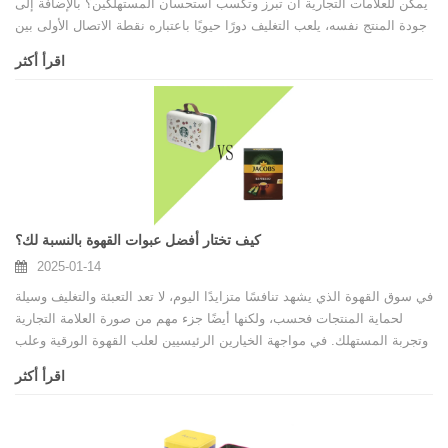
يمكن للعلامات التجارية أن تبرز وتكسب استحسان المستهلكين؟ بالإضافة إلى
جودة المنتج نفسه، يلعب التغليف دورًا حيويًا باعتباره نقطة الاتصال الأولى بين
العلامة التجارية والمستهلك. أصبحت عبوات علب القصدير المخصصة
اقرأ أكثر
للحيوانات الأليفة تدريجيًا سلاحًا سريًا للعلامات التجارية لتعزيز صورتها وتعزيز
قدرتها التنافسية.
كيف تختار أفضل عبوات القهوة بالنسبة لك؟
2025-01-14
في سوق القهوة الذي يشهد تنافسًا متزايدًا اليوم، لا تعد التعبئة والتغليف وسيلة
لحماية المنتجات فحسب، ولكنها أيضًا جزء مهم من صورة العلامة التجارية
وتجربة المستهلك. في مواجهة الخيارين الرئيسيين لعلب القهوة الورقية وعلب
القهوة المصنوعة من الصفيح، غالبًا ما تتشابك العديد من العلامات التجارية: ما
اقرأ أكثر
هي العبوة الأكثر ملاءمة لمنتجاتها؟ تُعرف علب القهوة الورقية بحماية البيئة
وخفة الوزن، بينما تفوز علب القهوة المصنوعة من الصفيح بالمتانة والشعور
الراقي.