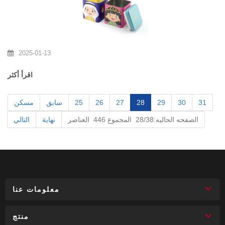
2025-01-13
اقرأ أكثر
31
30
29
28
27
26
25
سابق
مسكن
الصفحه الحاليه:28/38 المجموع 446 العناصر
نهاية
التالي
معلومات عنا
منتج